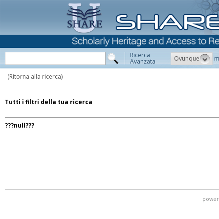
Ricerca
Ovunque
m
Avanzata
(Ritorna alla ricerca)
Tutti i filtri della tua ricerca
???null???
power