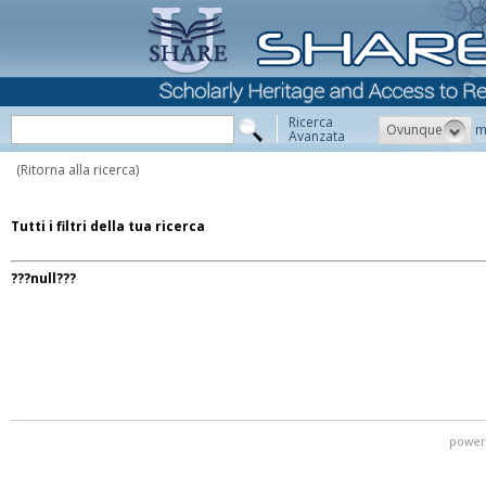
Ricerca
Ovunque
m
Avanzata
(Ritorna alla ricerca)
Tutti i filtri della tua ricerca
???null???
power