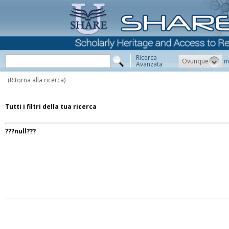
Ricerca
Ovunque
m
Avanzata
(Ritorna alla ricerca)
Tutti i filtri della tua ricerca
???null???