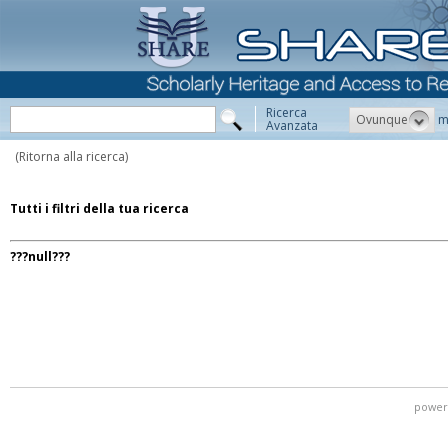
Ricerca
Ovunque
m
Avanzata
(Ritorna alla ricerca)
Tutti i filtri della tua ricerca
???null???
power