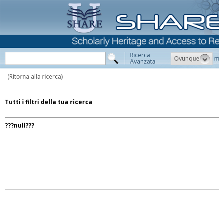
Ricerca
Ovunque
m
Avanzata
(Ritorna alla ricerca)
Tutti i filtri della tua ricerca
???null???