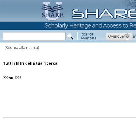
Ricerca
Ovunque
m
Avanzata
(Ritorna alla ricerca)
Tutti i filtri della tua ricerca
???null???