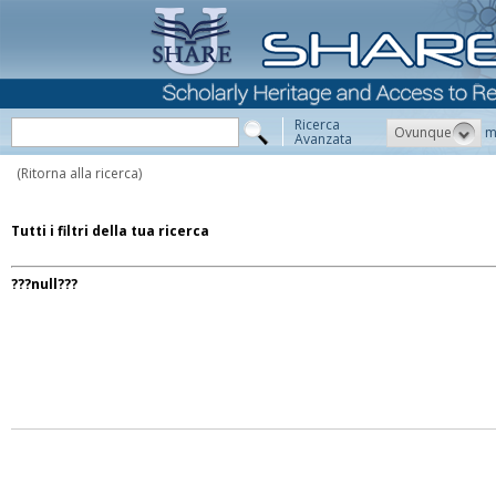
Ricerca
Ovunque
m
Avanzata
(Ritorna alla ricerca)
Tutti i filtri della tua ricerca
???null???