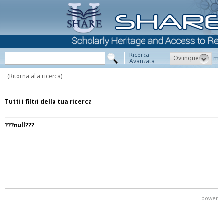
Ricerca
Ovunque
m
Avanzata
(Ritorna alla ricerca)
Tutti i filtri della tua ricerca
???null???
power