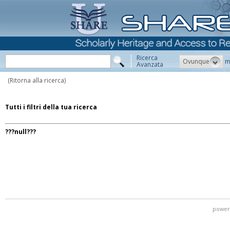
Ricerca
Ovunque
m
Avanzata
(Ritorna alla ricerca)
Tutti i filtri della tua ricerca
???null???
power