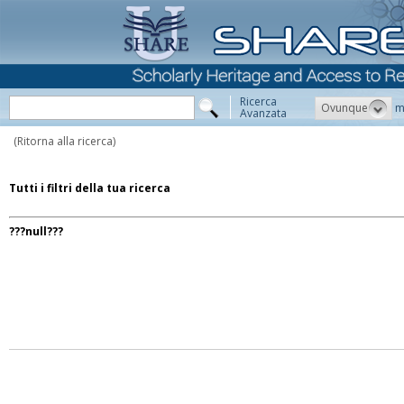
Ricerca
Ovunque
m
Avanzata
(Ritorna alla ricerca)
Tutti i filtri della tua ricerca
???null???