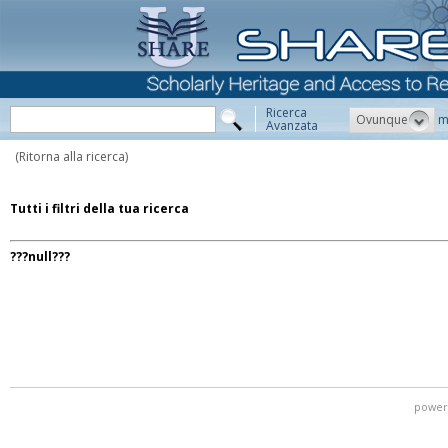
Ricerca
Ovunque
m
Avanzata
(Ritorna alla ricerca)
Tutti i filtri della tua ricerca
???null???
power