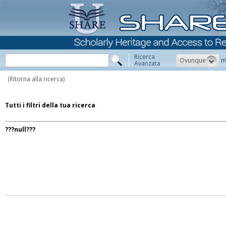
Ricerca
Ovunque
m
Avanzata
(Ritorna alla ricerca)
Tutti i filtri della tua ricerca
???null???