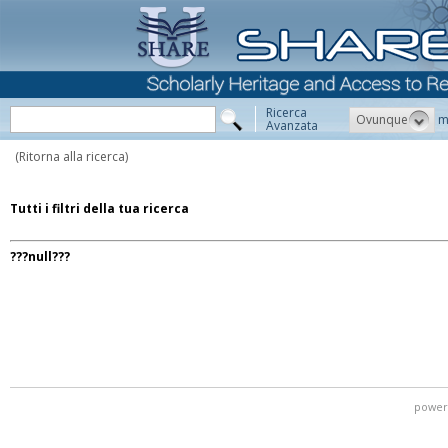
Ricerca
Ovunque
m
Avanzata
(Ritorna alla ricerca)
Tutti i filtri della tua ricerca
???null???
power