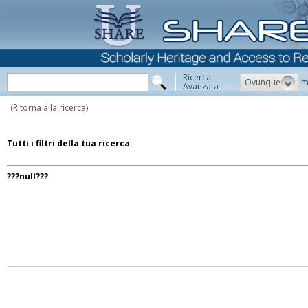
Ricerca
Ovunque
m
Avanzata
(Ritorna alla ricerca)
Tutti i filtri della tua ricerca
???null???