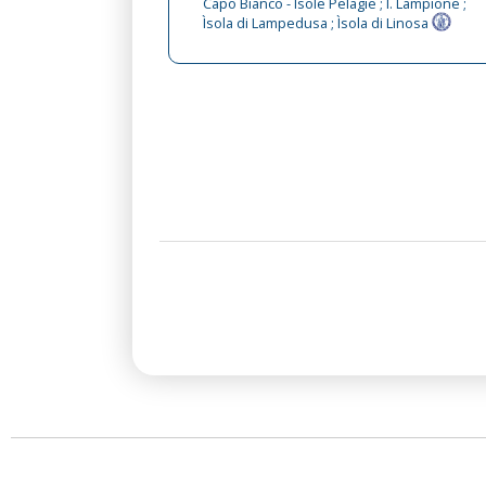
Capo Bianco - Ìsole Pelagie ; Ì. Lampione ;
Ìsola di Lampedusa ; Ìsola di Linosa