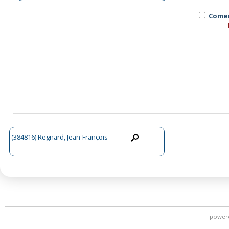
Comed
(384816) Regnard, Jean-François
power