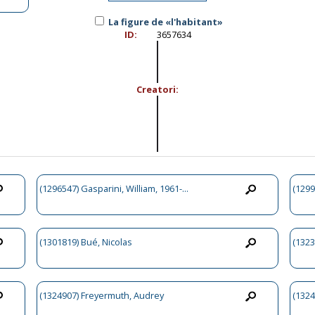
La figure de «l'habitant»
ID:
3657634
Creatori:
(1296547) Gasparini, William, 1961-...
(1299
(1301819) Bué, Nicolas
(1323
(1324907) Freyermuth, Audrey
(1324