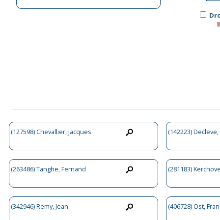
Dro
(127598) Chevallier, Jacques
(142223) Decleve,
(263486) Tanghe, Fernand
(281183) Kerchove
(342946) Remy, Jean
(406728) Ost, Fran