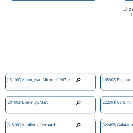
De
(131100) Adam, Jean-Michel <1947- >
(165902) Philippe,
(201093) Dominicy, Marc
(222591) Corblin, 
(315180) Vouilloux, Bernard
(322495) Galatanu