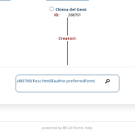
Chiesa del Gesù
ID:
268701
Creatori:
(483769) $esc.html($author.preferredForm)
powered by
@Cult
Rome, Italy.