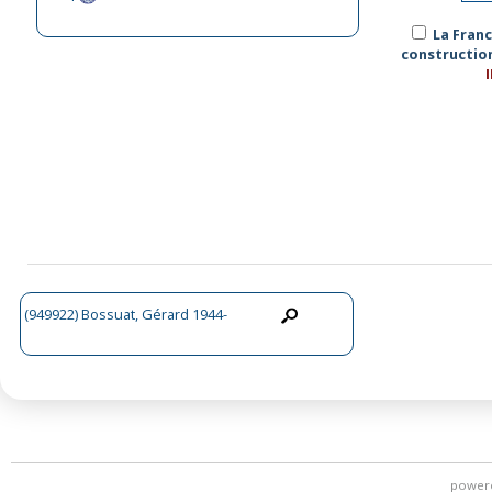
La Franc
construction
(949922) Bossuat, Gérard 1944-
power