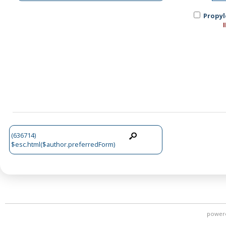
Propyl
(636714)
$esc.html($author.preferredForm)
power