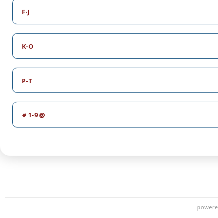
F-J
K-O
P-T
# 1-9 @
powere