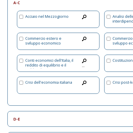
A-C
Acciaio nel Mezzogiorno
Analisi dell
interdipend
Commercio estero e
Commercio 
sviluppo economico
sviluppo e
Conti economici dell'Italia, il
Costituzion
reddito di equilibrio e il
...
reddito di piena
occupazione
Crisi dell'economia italiana
Crisi post-
D-E