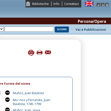
Biblioteche
Info
Contattaci
Persona/Opera
Vai a Pubblicazioni
tre forme del nome
Muñoz, Juan Bautista
Mu~noz y Ferrandis, Juan
Bautista, 1745-1799
Muñoz, Juan, viuva