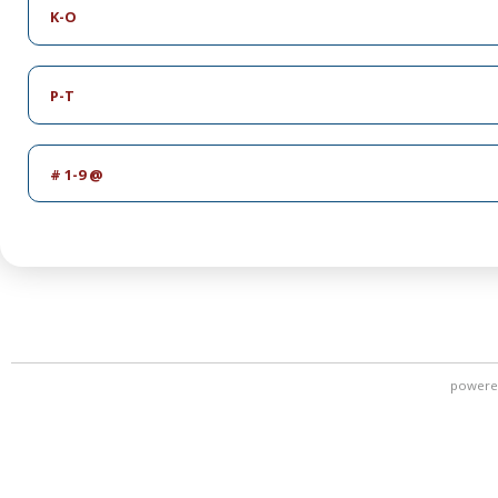
K-O
P-T
# 1-9 @
powere