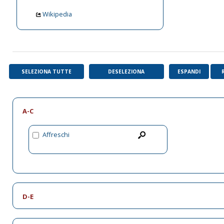
Wikipedia
SELEZIONA TUTTE
DESELEZIONA
ESPANDI
A-C
Affreschi
D-E