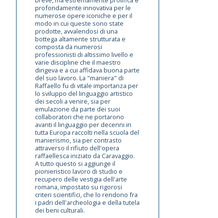
profondamente innovativa per le
numerose opere iconiche e per il
modo in cui queste sono state
prodotte, avvalendosi di una
bottega altamente strutturata e
composta da numerosi
professionisti di altissimo livello e
varie discipline che il maestro
dirigeva e a cui affidava buona parte
del suo lavoro. La "maniera" di
Raffaello fu di vitale importanza per
lo sviluppo del linguaggio artistico
dei secoli a venire, sia per
emulazione da parte dei suoi
collaboratori che ne portarono
avanti il linguaggio per decenni in
tutta Europa raccolti nella scuola del
manierismo, sia per contrasto
attraverso il rifiuto dell'opera
raffaellesca iniziato da Caravaggio.
A tutto questo si aggiunge il
pionieristico lavoro di studio e
recupero delle vestigia dell'arte
romana, impostato su rigorosi
criteri scientifici, che lo rendono fra
i padri dell'archeologia e della tutela
dei beni culturali.