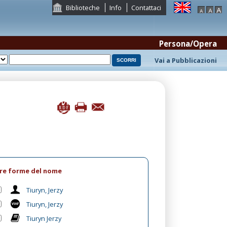
Biblioteche
Info
Contattaci
Persona/Opera
Vai a Pubblicazioni
tre forme del nome
Tiuryn, Jerzy
Tiuryn, Jerzy
Tiuryn Jerzy