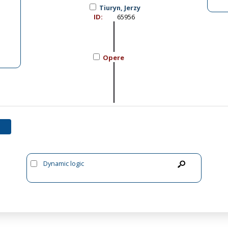
Tiuryn, Jerzy
ID:
65956
Opere
Dynamic logic