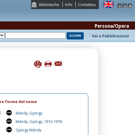
Biblioteche
Info
Contattaci
Persona/Opera
Vai a Pubblicazioni
tre forme del nome
Mándy, György
Mándy, György, 1913-1976
György Mándy