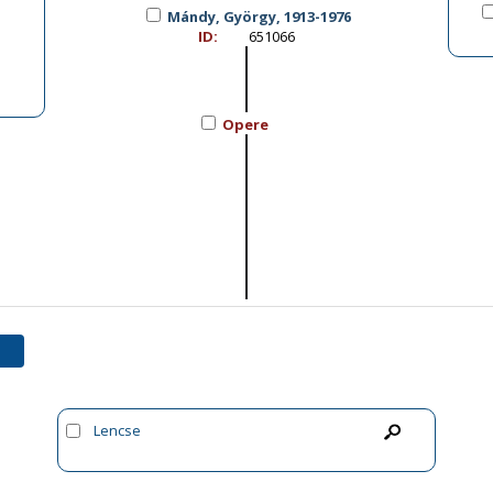
Mándy, György, 1913-1976
ID:
651066
Opere
Lencse