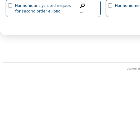
Harmonic analysis techniques
Harmonic me
for second order elliptic
...
boundary value problems
powere