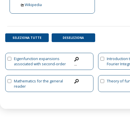
Wikipedia
SELEZIONA TUTTE
DESELEZIONA
Eigenfunction expansions
Introduction 
associated with second-order
Fourier Integ
...
differential equations
Mathematics for the general
Theory of fu
reader