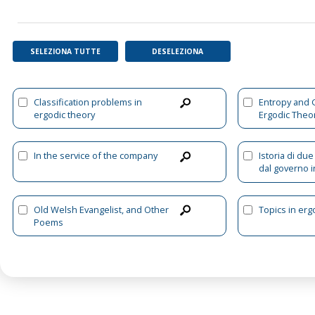
SELEZIONA TUTTE
DESELEZIONA
Classification problems in
Entropy and 
ergodic theory
Ergodic Theo
In the service of the company
Istoria di du
dal governo i
terra diretto 
Franklin l'alt
ordini del ca
Old Welsh Evangelist, and Other
Topics in erg
scoprire un 
Poems
dall'Oceano A
Pacifico volg
Giuseppe Ros