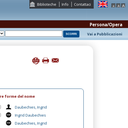
Biblioteche
Info
Contattaci
Persona/Opera
Vai a Pubblicazioni
tre forme del nome
Daubechies, Ingrid
Ingrid Daubechies
Daubechies, Ingrid