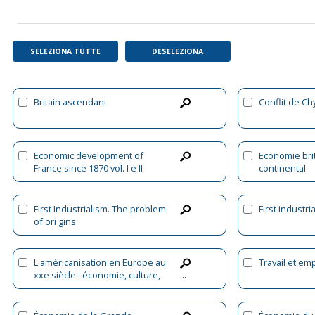
SELEZIONA TUTTE
DESELEZIONA
Britain ascendant
Conflit de Ch
Economic development of
Economie bri
France since 1870 vol. I e II
continental
First Industrialism. The problem
First industria
of ori gins
L'américanisation en Europe au
Travail et emp
xxe siècle : économie, culture,
...
politique. Volume 1