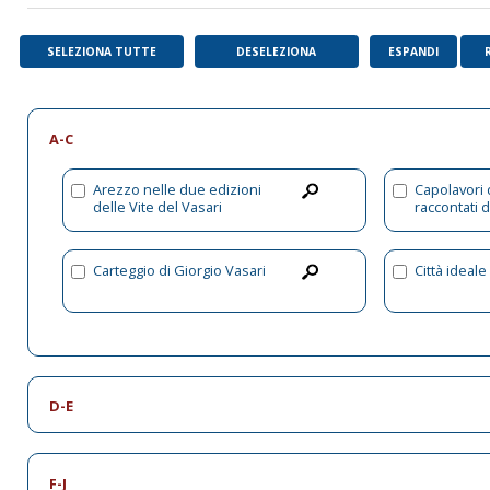
SELEZIONA TUTTE
DESELEZIONA
ESPANDI
A-C
Arezzo nelle due edizioni
Capolavori 
delle Vite del Vasari
raccontati 
Carteggio di Giorgio Vasari
Città ideale
D-E
F-J