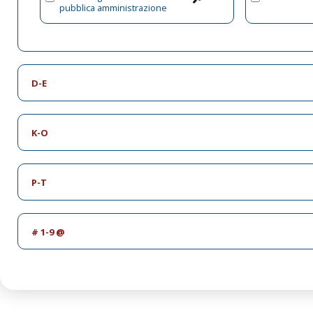
pubblica amministrazione
D-E
K-O
P-T
# 1-9 @