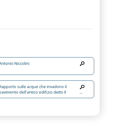
Antonio Niccolini
Rapporto sulle acque che invadono il
pavimento dell'antico edifizio detto Il
...
Tempio di Giove Serapide, letto dal
Presidente della Reale Accademia delle
Belle Arti, Cav. Antonio Niccolini, Nella
tornata del dì 25 novembre 1828