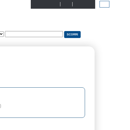
Biblioteche
Info
Contattaci
Persona/Opera
Vai a Pubblicazioni
tre forme del nome
PARENTE, Nico