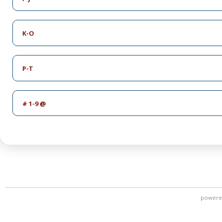
K-O
P-T
# 1-9 @
powere