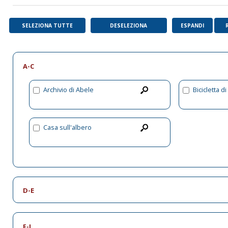
SELEZIONA TUTTE
DESELEZIONA
ESPANDI
A-C
Archivio di Abele
Bicicletta d
Casa sull'albero
D-E
F-J