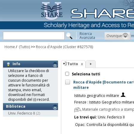
Ricerca
Ovunque
m
Avanzata
Home
/
(Tutto)
>>
Rocca d'Aspide
(Cluster #827578)
Tutto
+
Info
Utilizzare la checkbox di
Seleziona tutti
selezione a fianco di
ciascun documento per
Rocca d'Aspide [Documento carto
attivare le funzionalità di
militare
stampa, invio email,
download nei formati
Istituto geografico militare
disponibili del (i) record.
Firenze : Istituto Geografico militar
Biblioteca
Materiale cartografico a stam
Univ. Federico II
(2)
Lo trovi qui:
Univ. Federico II
Opac:
Controlla la disponibilità qu