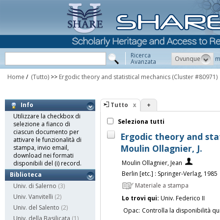
Ricerca
Ovunque
m
Avanzata
Home
/
(Tutto)
>>
Ergodic theory and statistical mechanics
(Cluster #80971)
Tutto
+
Info
Utilizzare la checkbox di
Seleziona tutti
selezione a fianco di
ciascun documento per
Ergodic theory and stat
attivare le funzionalità di
Moulin Ollagnier, J.
stampa, invio email,
download nei formati
Moulin Ollagnier, Jean
disponibili del (i) record.
Berlin [etc.] : Springer-Verlag, 1985
Biblioteca
Materiale a stampa
Univ. di Salerno
(3)
Univ. Vanvitelli
(2)
Lo trovi qui:
Univ. Federico II
Univ. del Salento
(2)
Opac:
Controlla la disponibilità qu
Univ. della Basilicata
(1)