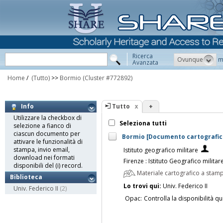
Ricerca
Ovunque
m
Avanzata
Home
/
(Tutto)
>>
Bormio
(Cluster #772892)
Tutto
+
Info
Utilizzare la checkbox di
Seleziona tutti
selezione a fianco di
ciascun documento per
Bormio [Documento cartografico]
attivare le funzionalità di
stampa, invio email,
Istituto geografico militare
download nei formati
Firenze : Istituto Geografico militar
disponibili del (i) record.
Materiale cartografico a stam
Biblioteca
Lo trovi qui:
Univ. Federico II
Univ. Federico II
(2)
Opac:
Controlla la disponibilità qu