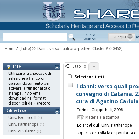
Ricerca
Ovunque
m
Avanzata
Home
/
(Tutto)
>>
Danni: verso quali prospettive
(Cluster #720458)
Tutto
+
Info
Utilizzare la checkbox di
Seleziona tutti
selezione a fianco di
ciascun documento per
I danni: verso quali pro
attivare le funzionalità di
convegno di Catania, 2
stampa, invio email,
download nei formati
cura di Agatino Cariola .
disponibili del (i) record.
Torino : Giappichelli, 2008
Biblioteca
Materiale a stampa
Univ. Federico II
(2)
Univ. Parthenope
(1)
Lo trovi qui:
Univ. Parthenope
Univ. di Salerno
(1)
Opac:
Controlla la disponibilità qu