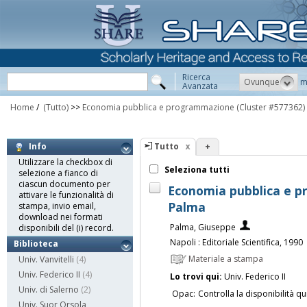
Ricerca
Ovunque
m
Avanzata
Home
/
(Tutto)
>>
Economia pubblica e programmazione
(Cluster #577362)
Tutto
+
Info
Utilizzare la checkbox di
Seleziona tutti
selezione a fianco di
ciascun documento per
Economia pubblica e p
attivare le funzionalità di
Palma
stampa, invio email,
download nei formati
Palma, Giuseppe
disponibili del (i) record.
Napoli : Editoriale Scientifica, 1990
Biblioteca
Materiale a stampa
Univ. Vanvitelli
(4)
Univ. Federico II
(4)
Lo trovi qui:
Univ. Federico II
Univ. di Salerno
(2)
Opac:
Controlla la disponibilità qu
Univ. Suor Orsola