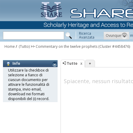
Ricerca
Ovunque
m
Avanzata
Home
/
(Tutto)
>>
Commentary on the twelve prophets
(Cluster #4458476)
Tutto
+
Info
Utilizzare la checkbox di
selezione a fianco di
ciascun documento per
Spiacente, nessun risultat
attivare le funzionalità di
stampa, invio email,
download nei formati
disponibili del (i) record.