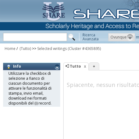
Ricerca
Ovunque
m
Avanzata
Home
/
(Tutto)
>>
Selected writings
(Cluster #4365895)
Tutto
+
Info
Utilizzare la checkbox di
selezione a fianco di
ciascun documento per
Spiacente, nessun risultat
attivare le funzionalità di
stampa, invio email,
download nei formati
disponibili del (i) record.