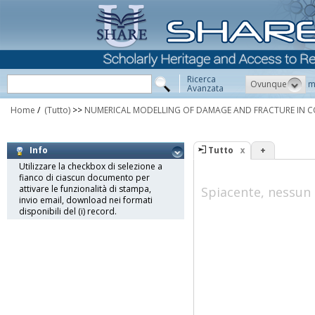
Ricerca
Ovunque
m
Avanzata
Home
/
(Tutto)
>>
NUMERICAL MODELLING OF DAMAGE AND FRACTURE IN C
Tutto
+
Info
Utilizzare la checkbox di selezione a
fianco di ciascun documento per
attivare le funzionalità di stampa,
Spiacente, nessun 
invio email, download nei formati
disponibili del (i) record.