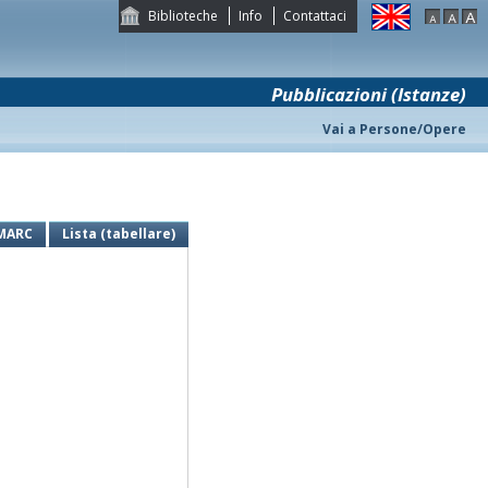
Biblioteche
Info
Contattaci
Pubblicazioni (Istanze)
Vai a Persone/Opere
MARC
Lista (tabellare)