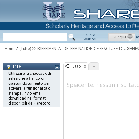
Ricerca
Ovunque
m
Avanzata
Home
/
(Tutto)
>>
EXPERIMENTAL DETERMINATION OF FRACTURE TOUGHNESS 
Tutto
+
Info
Utilizzare la checkbox di
selezione a fianco di
ciascun documento per
Spiacente, nessun risultat
attivare le funzionalità di
stampa, invio email,
download nei formati
disponibili del (i) record.