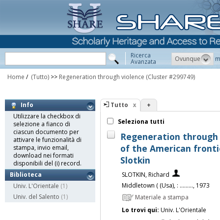
Ricerca
Ovunque
m
Avanzata
Home
/
(Tutto)
>>
Regeneration through violence
(Cluster #299749)
Tutto
+
Info
Utilizzare la checkbox di
Seleziona tutti
selezione a fianco di
ciascun documento per
Regeneration through 
attivare le funzionalità di
of the American fronti
stampa, invio email,
download nei formati
Slotkin
disponibili del (i) record.
SLOTKIN, Richard
Biblioteca
Middletown ( (Usa), : ........., 1973
Univ. L'Orientale
(1)
Univ. del Salento
(1)
Materiale a stampa
Lo trovi qui:
Univ. L'Orientale