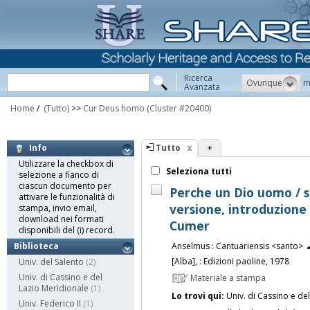
Ricerca
Ovunque
m
Avanzata
Home
/
(Tutto)
>>
Cur Deus homo
(Cluster #20400)
Tutto
+
Info
Utilizzare la checkbox di
Seleziona tutti
selezione a fianco di
ciascun documento per
Perche un Dio uomo / s
attivare le funzionalità di
versione, introduzione 
stampa, invio email,
download nei formati
Cumer
disponibili del (i) record.
Anselmus : Cantuariensis <santo>
Biblioteca
[Alba], : Edizioni paoline, 1978
Univ. del Salento
(2)
Univ. di Cassino e del
Materiale a stampa
Lazio Meridionale
(1)
Lo trovi qui:
Univ. di Cassino e de
Univ. Federico II
(1)