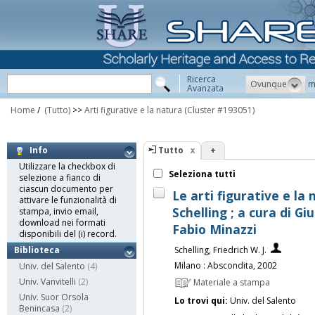
Ricerca
Ovunque
m
Avanzata
Home
/
(Tutto)
>>
Arti figurative e la natura
(Cluster #193051)
Tutto
+
Info
Utilizzare la checkbox di
Seleziona tutti
selezione a fianco di
ciascun documento per
Le arti figurative e la 
attivare le funzionalità di
Schelling ; a cura di Gi
stampa, invio email,
download nei formati
Fabio Minazzi
disponibili del (i) record.
Schelling, Friedrich W. J.
Biblioteca
Milano : Abscondita, 2002
Univ. del Salento
(4)
Univ. Vanvitelli
(2)
Materiale a stampa
Univ. Suor Orsola
Lo trovi qui:
Univ. del Salento
Benincasa
(2)