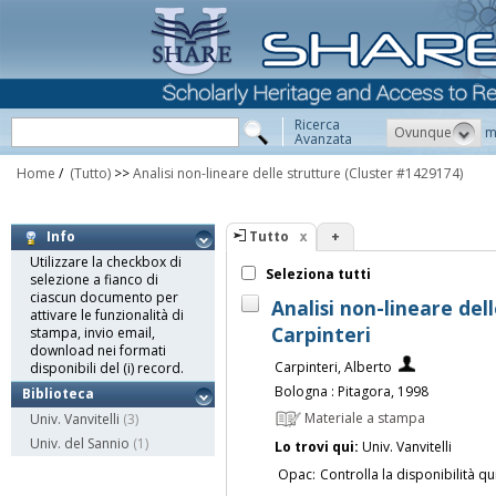
Ricerca
Ovunque
m
Avanzata
Home
/
(Tutto)
>>
Analisi non-lineare delle strutture
(Cluster #1429174)
Tutto
+
Info
Utilizzare la checkbox di
Seleziona tutti
selezione a fianco di
ciascun documento per
Analisi non-lineare del
attivare le funzionalità di
Carpinteri
stampa, invio email,
download nei formati
Carpinteri, Alberto
disponibili del (i) record.
Bologna : Pitagora, 1998
Biblioteca
Materiale a stampa
Univ. Vanvitelli
(3)
Univ. del Sannio
(1)
Lo trovi qui:
Univ. Vanvitelli
Opac:
Controlla la disponibilità qu